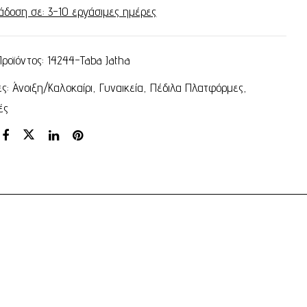
άδοση σε: 3-10 εργάσιμες ημέρες
Προϊόντος:
14244-Taba Jatha
ες:
Άνοιξη/Καλοκαίρι
,
Γυναικεία
,
Πέδιλα Πλατφόρμες
,
ές