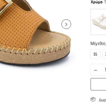
Χρώμα
:
Μέγεθος
35
Δωρ