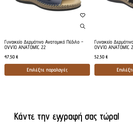
Γυναικείο Δερμάτινο Ανατομικό Πέδιλο -
Γυναικείο Δερμάτιν
OVVIO ANATOMIC 22
OVVIO ANATOMIC 
47,50
€
52,50
€
Επιλέξτε παραλαγές
Επιλέξτ
Προσθήκη Στο Καλάθι
Προσθήκ
Κάντε την εγγραφή σας τώρα!