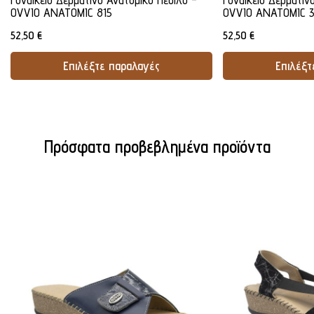
OVVIO ANATOMIC 815
OVVIO ANATOMIC 
52,50
€
52,50
€
Επιλέξτε παραλαγές
Επιλέξτ
Προσθήκη Στο Καλάθι
Προσθήκ
Πρόσφατα προβεβλημένα προϊόντα