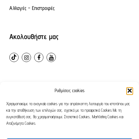
Αλλαγές - Επιστροφές
Ακολουθήστε μας
Ρυθμίσεις cookies
© 2024 – ovvioanatomic. All Rights Reserved. E-shop
developed by
Webleaders.gr
Χρησιμοποιούμε τα αναγκαία cookies για την απρόσκοπτη λειτουργία του ιστοτόπου μας
και την αποθήκευση των επιλογών σας, σχετικά με τα προαιρετικά Cookies Με τη
συγκατάθεσή σας, θα χρησιμοποιήσουμε Στατιστικά Cookies, Markteting Cookies και
Όροι χρήσης
Πολιτική απορρήτου
Αταξινόμητα Cookies.