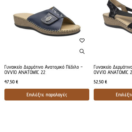
Γυναικείο Δερμάτινο Ανατομικό Πέδιλο -
Γυναικείο Δερμάτιν
OVVIO ANATOMIC 22
OVVIO ANATOMIC 
47,50
€
52,50
€
Επιλέξτε παραλαγές
Επιλέξτ
Προσθήκη Στο Καλάθι
Προσθήκ