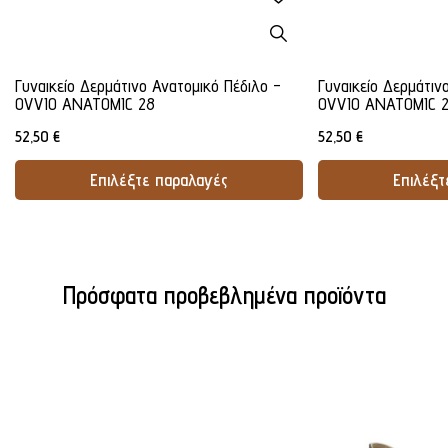
Γυναικείο Δερμάτινο Ανατομικό Πέδιλο -
Γυναικείο Δερμάτιν
OVVIO ANATOMIC 28
OVVIO ANATOMIC 
52,50
€
52,50
€
Επιλέξτε παραλαγές
Επιλέξτ
Προσθήκη Στο Καλάθι
Προσθήκ
Πρόσφατα προβεβλημένα προϊόντα