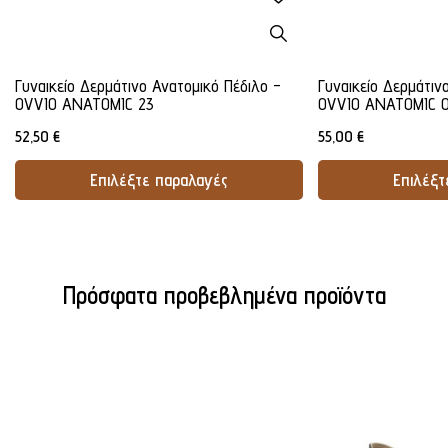
Γυναικείο Δερμάτινο Ανατομικό Πέδιλο -
Γυναικείο Δερμάτιν
OVVIO ANATOMIC 23
OVVIO ANATOMIC 
52,50
€
55,00
€
Επιλέξτε παραλαγές
Επιλέξτ
Προσθήκη Στο Καλάθι
Προσθήκ
Πρόσφατα προβεβλημένα προϊόντα