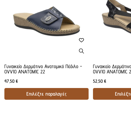
Γυναικείο Δερμάτινο Ανατομικό Πέδιλο -
Γυναικείο Δερμάτιν
OVVIO ANATOMIC 22
OVVIO ANATOMIC 
47,50
€
52,50
€
Επιλέξτε παραλαγές
Επιλέξτ
Προσθήκη Στο Καλάθι
Προσθήκ