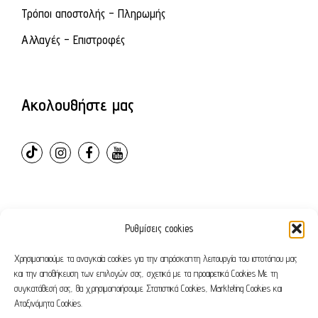
Τρόποι αποστολής - Πληρωμής
Αλλαγές - Επιστροφές
Ακολουθήστε μας
Ρυθμίσεις cookies
© 2024 – ovvioanatomic. All Rights Reserved. E-shop
developed by
Webleaders.gr
Χρησιμοποιούμε τα αναγκαία cookies για την απρόσκοπτη λειτουργία του ιστοτόπου μας
και την αποθήκευση των επιλογών σας, σχετικά με τα προαιρετικά Cookies Με τη
συγκατάθεσή σας, θα χρησιμοποιήσουμε Στατιστικά Cookies, Markteting Cookies και
Όροι χρήσης
Πολιτική απορρήτου
Αταξινόμητα Cookies.