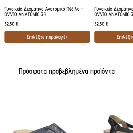
Γυναικείο Δερμάτινο Ανατομικό Πέδιλο -
Γυναικείο Δερμάτιν
OVVIO ANATOMIC 34
OVVIO ANATOMIC 
52,50
€
52,50
€
Επιλέξτε παραλαγές
Επιλέξτ
Προσθήκη Στο Καλάθι
Προσθήκ
Πρόσφατα προβεβλημένα προϊόντα