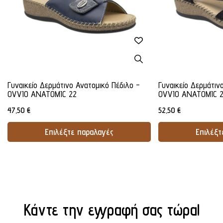
Γυναικείο Δερμάτινο Ανατομικό Πέδιλο -
Γυναικείο Δερμάτιν
OVVIO ANATOMIC 22
OVVIO ANATOMIC 
47,50
€
52,50
€
Επιλέξτε παραλαγές
Επιλέξτ
Προσθήκη Στο Καλάθι
Προσθήκ
Κάντε την εγγραφή σας τώρα!