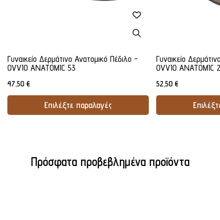
Γυναικείο Δερμάτινο Ανατομικό Πέδιλο -
Γυναικείο Δερμάτιν
OVVIO ANATOMIC 53
OVVIO ANATOMIC 
47,50
€
52,50
€
Επιλέξτε παραλαγές
Επιλέξτ
Προσθήκη Στο Καλάθι
Προσθήκ
Πρόσφατα προβεβλημένα προϊόντα