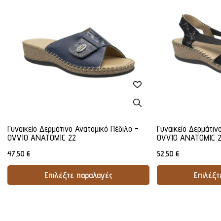
Γυναικείο Δερμάτινο Ανατομικό Πέδιλο -
Γυναικείο Δερμάτιν
OVVIO ANATOMIC 22
OVVIO ANATOMIC 
47,50
€
52,50
€
Επιλέξτε παραλαγές
Επιλέξτ
Προσθήκη Στο Καλάθι
Προσθήκ