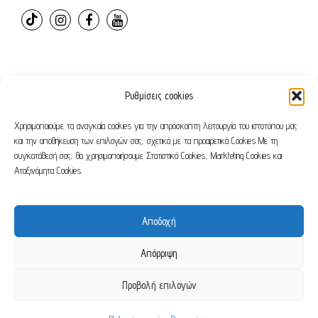
Ρυθμίσεις cookies
© 2024 – ovvioanatomic. All Rights Reserved. E-shop
developed by
Webleaders.gr
Χρησιμοποιούμε τα αναγκαία cookies για την απρόσκοπτη λειτουργία του ιστοτόπου μας
και την αποθήκευση των επιλογών σας, σχετικά με τα προαιρετικά Cookies Με τη
συγκατάθεσή σας, θα χρησιμοποιήσουμε Στατιστικά Cookies, Markteting Cookies και
Όροι χρήσης
Πολιτική απορρήτου
Αταξινόμητα Cookies.
Αποδοχή
Απόρριψη
Προβολή επιλογών
0
English
(
Αγγλικά
)
Ελληνικά