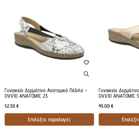
Γυναικείο Δερμάτινο Ανατομικό Πέδιλο -
Γυναικείο Δερμάτιν
OVVIO ANATOMIC 23
OVVIO ANATOMIC 
52,50
€
45,00
€
Επιλέξτε παραλαγές
Επιλέξτ
Προσθήκη Στο Καλάθι
Προσθήκ