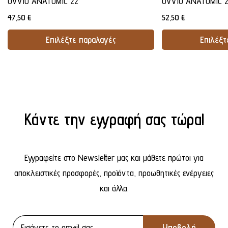
OVVIO ANATOMIC 22
OVVIO ANATOMIC 
47,50
€
52,50
€
Επιλέξτε παραλαγές
Επιλέξτ
Προσθήκη Στο Καλάθι
Προσθήκ
Κάντε την εγγραφή σας τώρα!
Εγγραφείτε στο Newsletter μας και μάθετε πρώτοι για
αποκλειστικές προσφορές, προϊόντα, προωθητικές ενέργειες
και άλλα.