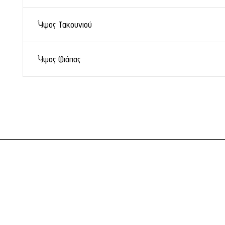
Ύψος Τακουνιού
Ύψος Φιάπας