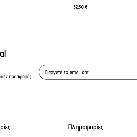
52,50
€
α!
τικές προσφορές,
ρίες
Πληροφορίες