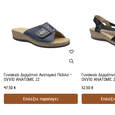
Γυναικείο Δερμάτινο Ανατομικό Πέδιλο -
Γυναικείο Δερμάτιν
OVVIO ANATOMIC 22
OVVIO ANATOMIC 
47,50
€
52,50
€
Επιλέξτε παραλαγές
Επιλέξτ
Προσθήκη Στο Καλάθι
Προσθήκ