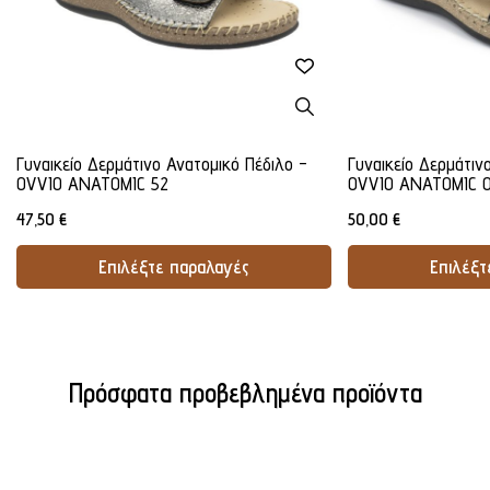
Γυναικείο Δερμάτινο Ανατομικό Πέδιλο -
Γυναικείο Δερμάτιν
OVVIO ANATOMIC 52
OVVIO ANATOMIC 
47,50
€
50,00
€
Επιλέξτε παραλαγές
Επιλέξτ
Προσθήκη Στο Καλάθι
Προσθήκ
Πρόσφατα προβεβλημένα προϊόντα