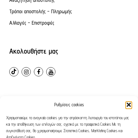
Τρόποι αποστολής - Πληρωμής
Αλλαγές - Επιστροφές
Ακολουθήστε μας
Ρυθμίσεις cookies
© 2024 – ovvioanatomic. All Rights Reserved. E-shop
developed by
Webleaders.gr
Χρησιμοποιούμε τα αναγκαία cookies για την απρόσκοπτη λειτουργία του ιστοτόπου μας
και την αποθήκευση των επιλογών σας, σχετικά με τα προαιρετικά Cookies Με τη
συγκατάθεσή σας, θα χρησιμοποιήσουμε Στατιστικά Cookies, Markteting Cookies και
Όροι χρήσης
Πολιτική απορρήτου
Αταξινόμητα Cookies.