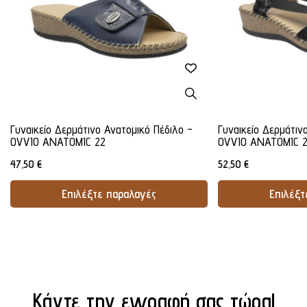
Γυναικείο Δερμάτινο Ανατομικό Πέδιλο -
Γυναικείο Δερμάτιν
OVVIO ANATOMIC 22
OVVIO ANATOMIC 
47,50
€
52,50
€
Επιλέξτε παραλαγές
Επιλέξτ
Προσθήκη Στο Καλάθι
Προσθήκ
Κάντε την εγγραφή σας τώρα!