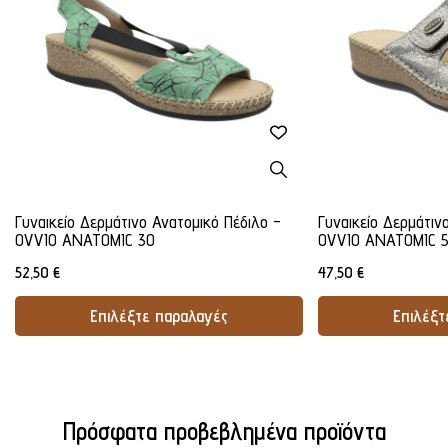
Γυναικείο Δερμάτινο Ανατομικό Πέδιλο -
Γυναικείο Δερμάτιν
OVVIO ANATOMIC 30
OVVIO ANATOMIC 
52,50
€
47,50
€
Επιλέξτε παραλαγές
Επιλέξτ
Προσθήκη Στο Καλάθι
Προσθήκ
Πρόσφατα προβεβλημένα προϊόντα