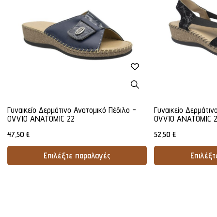
Γυναικείο Δερμάτινο Ανατομικό Πέδιλο -
Γυναικείο Δερμάτιν
OVVIO ANATOMIC 22
OVVIO ANATOMIC 
47,50
€
52,50
€
Επιλέξτε παραλαγές
Επιλέξτ
Προσθήκη Στο Καλάθι
Προσθήκ