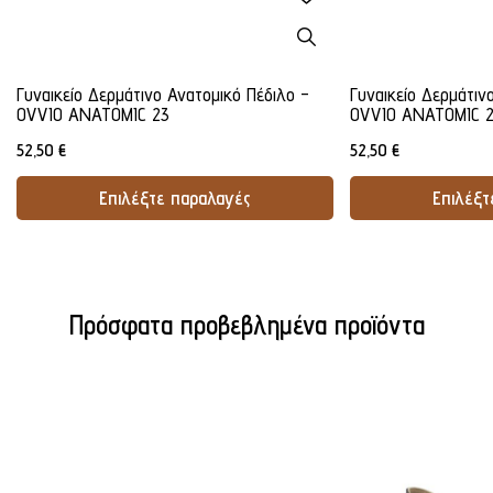
Γυναικείο Δερμάτινο Ανατομικό Πέδιλο -
Γυναικείο Δερμάτιν
OVVIO ANATOMIC 23
OVVIO ANATOMIC 
52,50
€
52,50
€
Επιλέξτε παραλαγές
Επιλέξτ
Προσθήκη Στο Καλάθι
Προσθήκ
Πρόσφατα προβεβλημένα προϊόντα