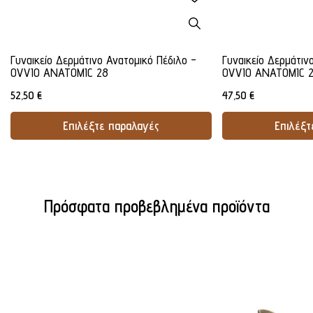
Γυναικείο Δερμάτινο Ανατομικό Πέδιλο -
Γυναικείο Δερμάτιν
OVVIO ANATOMIC 28
OVVIO ANATOMIC 
52,50
€
47,50
€
Επιλέξτε παραλαγές
Επιλέξτ
Προσθήκη Στο Καλάθι
Προσθήκ
Πρόσφατα προβεβλημένα προϊόντα