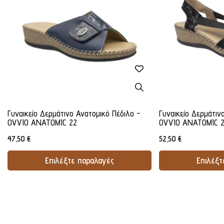
Γυναικείο Δερμάτινο Ανατομικό Πέδιλο -
Γυναικείο Δερμάτιν
OVVIO ANATOMIC 22
OVVIO ANATOMIC 
47,50
€
52,50
€
Επιλέξτε παραλαγές
Επιλέξτ
Προσθήκη Στο Καλάθι
Προσθήκ