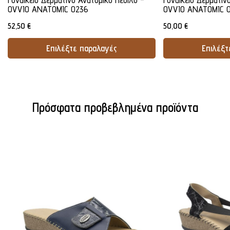
OVVIO ANATOMIC 0236
OVVIO ANATOMIC 0
52,50
€
50,00
€
Επιλέξτε παραλαγές
Επιλέξτ
Προσθήκη Στο Καλάθι
Προσθήκ
Πρόσφατα προβεβλημένα προϊόντα