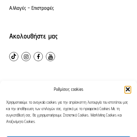
Αλλαγές - Επιστροφές
Ακολουθήστε μας
Ρυθμίσεις cookies
© 2024 – ovvioanatomic. All Rights Reserved. E-shop
developed by
Webleaders.gr
Χρησιμοποιούμε τα αναγκαία cookies για την απρόσκοπτη λειτουργία του ιστοτόπου μας
και την αποθήκευση των επιλογών σας, σχετικά με τα προαιρετικά Cookies Με τη
συγκατάθεσή σας, θα χρησιμοποιήσουμε Στατιστικά Cookies, Markteting Cookies και
Όροι χρήσης
Πολιτική απορρήτου
Αταξινόμητα Cookies.