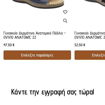
Γυναικείο Δερμάτινο Ανατομικό Πέδιλο -
Γυναικείο Δερμάτιν
OVVIO ANATOMIC 22
OVVIO ANATOMIC 
47,50
€
52,50
€
Επιλέξτε παραλαγές
Επιλέξτ
Προσθήκη Στο Καλάθι
Προσθήκ
Κάντε την εγγραφή σας τώρα!