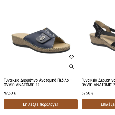
Γυναικείο Δερμάτινο Ανατομικό Πέδιλο -
Γυναικείο Δερμάτιν
OVVIO ANATOMIC 22
OVVIO ANATOMIC 
47,50
€
52,50
€
Επιλέξτε παραλαγές
Επιλέξτ
Προσθήκη Στο Καλάθι
Προσθήκ