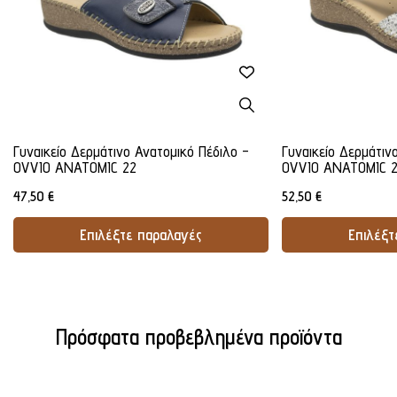
Γυναικείο Δερμάτινο Ανατομικό Πέδιλο -
Γυναικείο Δερμάτιν
OVVIO ANATOMIC 22
OVVIO ANATOMIC 
47,50
€
52,50
€
Επιλέξτε παραλαγές
Επιλέξτ
Προσθήκη Στο Καλάθι
Προσθήκ
Πρόσφατα προβεβλημένα προϊόντα