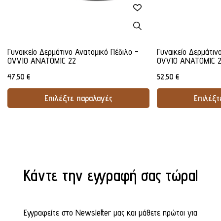
Γυναικείο Δερμάτινο Ανατομικό Πέδιλο -
Γυναικείο Δερμάτιν
OVVIO ANATOMIC 22
OVVIO ANATOMIC 
47,50
€
52,50
€
Επιλέξτε παραλαγές
Επιλέξτ
Προσθήκη Στο Καλάθι
Προσθήκ
Κάντε την εγγραφή σας τώρα!
Εγγραφείτε στο Newsletter μας και μάθετε πρώτοι για