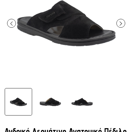
Ανδρικό Δερμάτινο Ανατομικό Πέδιλο