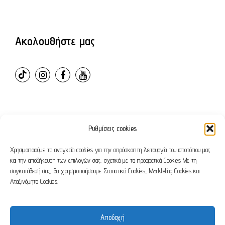
Ακολουθήστε μας
Ρυθμίσεις cookies
© 2024 – ovvioanatomic. All Rights Reserved. E-shop
developed by
Webleaders.gr
Χρησιμοποιούμε τα αναγκαία cookies για την απρόσκοπτη λειτουργία του ιστοτόπου μας
και την αποθήκευση των επιλογών σας, σχετικά με τα προαιρετικά Cookies Με τη
συγκατάθεσή σας, θα χρησιμοποιήσουμε Στατιστικά Cookies, Markteting Cookies και
Όροι χρήσης
Πολιτική απορρήτου
Αταξινόμητα Cookies.
Αποδοχή