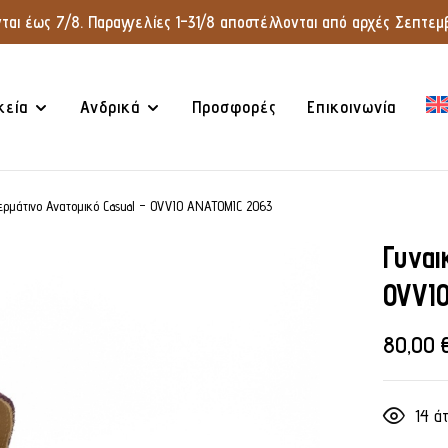
αι έως 7/8. Παραγγελίες 1–31/8 αποστέλλονται από αρχές Σεπτεμβ
κεία
Ανδρικά
Προσφορές
Επικοινωνία
Δερμάτινο Ανατομικό Casual – OVVIO ANATOMIC 2063
Γυναι
OVVI
80,00
14
άτ