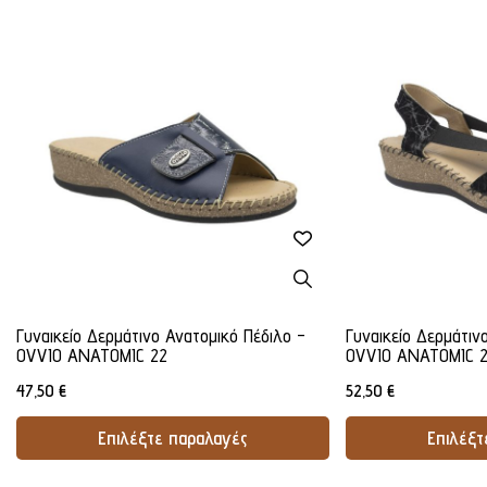
Γυναικείο Δερμάτινο Ανατομικό Πέδιλο -
Γυναικείο Δερμάτιν
OVVIO ANATOMIC 22
OVVIO ANATOMIC 
47,50
€
52,50
€
Επιλέξτε παραλαγές
Επιλέξτ
Προσθήκη Στο Καλάθι
Προσθήκ