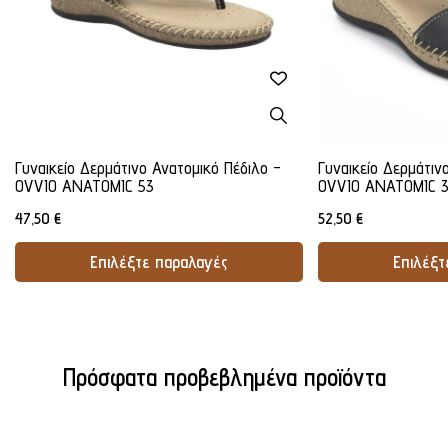
Γυναικείο Δερμάτινο Ανατομικό Πέδιλο -
Γυναικείο Δερμάτιν
OVVIO ANATOMIC 53
OVVIO ANATOMIC 
47,50
€
52,50
€
Επιλέξτε παραλαγές
Επιλέξτ
Προσθήκη Στο Καλάθι
Προσθήκ
Πρόσφατα προβεβλημένα προϊόντα