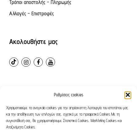
Τρόποι αποστολής - Πληρωμής
Αλλαγές - Επιστροφές
Ακολουθήστε μας
Ρυθμίσεις cookies
© 2024 – ovvioanatomic. All Rights Reserved. E-shop
developed by
Webleaders.gr
Χρησιμοποιούμε τα αναγκαία cookies για την απρόσκοπτη λειτουργία του ιστοτόπου μας
και την αποθήκευση των επιλογών σας, σχετικά με τα προαιρετικά Cookies Με τη
συγκατάθεσή σας, θα χρησιμοποιήσουμε Στατιστικά Cookies, Markteting Cookies και
Όροι χρήσης
Πολιτική απορρήτου
Αταξινόμητα Cookies.