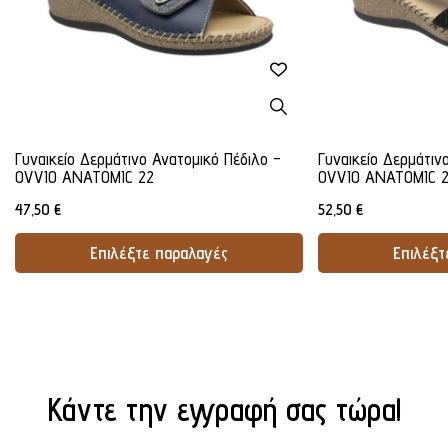
Γυναικείο Δερμάτινο Ανατομικό Πέδιλο -
Γυναικείο Δερμάτιν
OVVIO ANATOMIC 22
OVVIO ANATOMIC 
47,50
€
52,50
€
Επιλέξτε παραλαγές
Επιλέξτ
Προσθήκη Στο Καλάθι
Προσθήκ
Κάντε την εγγραφή σας τώρα!