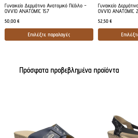
Γυναικείο Δερμάτινο Ανατομικό Πέδιλο -
Γυναικείο Δερμάτιν
OVVIO ANATOMIC 157
OVVIO ANATOMIC 
50,00
€
52,50
€
Επιλέξτε παραλαγές
Επιλέξτ
Προσθήκη Στο Καλάθι
Προσθήκ
Πρόσφατα προβεβλημένα προϊόντα